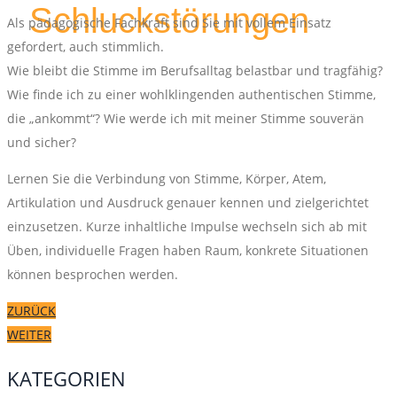
Schluckstörungen
Als pädagogische Fachkraft sind Sie mit vollem Einsatz
gefordert, auch stimmlich.
Wie bleibt die Stimme im Berufsalltag belastbar und tragfähig?
Wie finde ich zu einer wohlklingenden authentischen Stimme,
die „ankommt“? Wie werde ich mit meiner Stimme souverän
und sicher?
Lernen Sie die Verbindung von Stimme, Körper, Atem,
Artikulation und Ausdruck genauer kennen und zielgerichtet
einzusetzen. Kurze inhaltliche Impulse wechseln sich ab mit
Üben, individuelle Fragen haben Raum, konkrete Situationen
können besprochen werden.
ZURÜCK
WEITER
KATEGORIEN