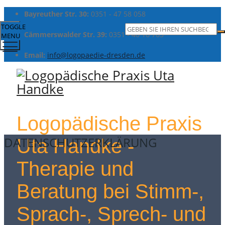
Bayreuther Str. 30:
0351 - 47 58 058
TOGGLE
Cämmerswalder Str. 39:
0351 - 40 16 763
MENU
Email:
info@logopaedie-dresden.de
Logopädische Praxis
DATENSCHUTZERKLÄRUNG
Uta Handke -
Therapie und
Beratung bei Stimm-,
Sprach-, Sprech- und