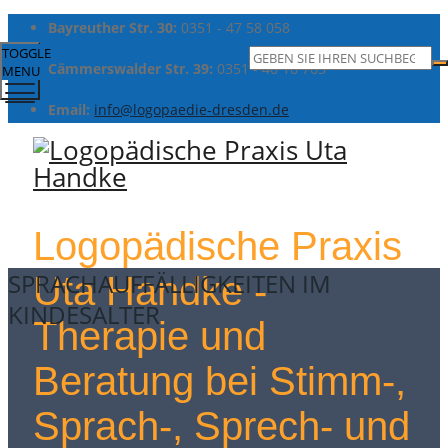
Bayreuther Str. 30:
0351 - 47 58 058
TOGGLE
Cämmerswalder Str. 39:
0351 - 40 16 763
MENU
Email:
info@logopaedie-dresden.de
Logopädische Praxis
SPRACHAUFFÄLLIGKEITEN IM
Uta Handke -
KINDESALTER
Therapie und
Beratung bei Stimm-,
Sprach-, Sprech- und